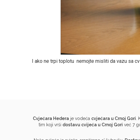
I ako ne trpi toplotu nemojte misliti da vazu sa cv
Cvjećara Hedera
je vodeća
cvjećara u Crnoj Gori
.
tim koji vrši
dostavu cvijeća u Crnoj Gori
već 7 go