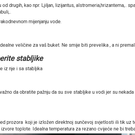
 od drugih, kao npr. Ljiljan, lizijantus, alstromeria,hrizantema,.. s
uli,..
svakodnevnom mijenjanju vode.
idealne veličine za vaš buket. Ne smije biti prevelika , a ni prema
rite stabljike
 iz nje i sa stabljika
važno da obratite pažnju da su sve stabljike u vodi jer su nekada
 prozora koji je izložen direktnoj sunčevoj svjetlosti ili tik uz t
 izvore toplote. Idealna temperatura za rezano cvijeće ne bi treba