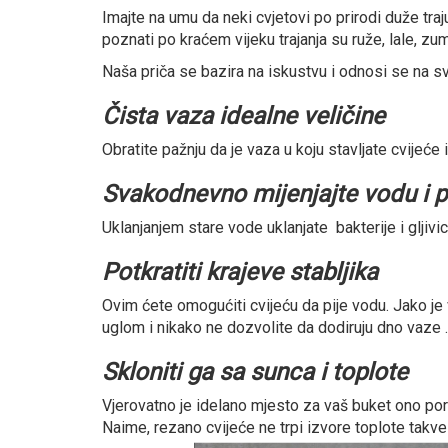
Imajte na umu da neki cvjetovi po prirodi duže traju
poznati po kraćem vijeku trajanja su ruže, lale, zumb
Naša priča se bazira na iskustvu i odnosi se na 
Čista vaza idealne veličine
Obratite pažnju da je vaza u koju stavljate cvijeće 
Svakodnevno mijenjajte vodu i pe
Uklanjanjem stare vode uklanjate bakterije i gljivice
Potkratiti krajeve stabljika
Ovim ćete omogućiti cvijeću da pije vodu. Jako je 
uglom i nikako ne dozvolite da dodiruju dno vaze .
Skloniti ga sa sunca i toplote
Vjerovatno je idelano mjesto za vaš buket ono pored
Naime, rezano cvijeće ne trpi izvore toplote takve