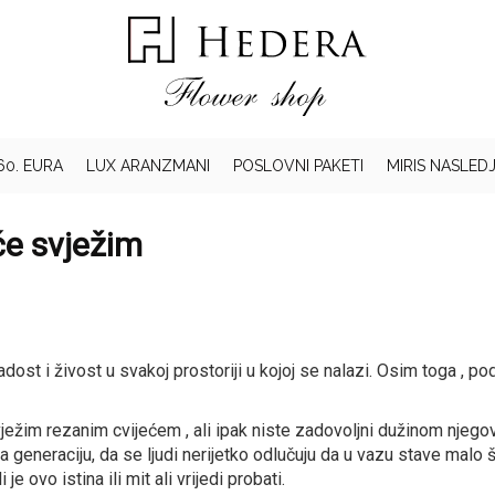
60. EURA
LUX ARANZMANI
POSLOVNI PAKETI
MIRIS NASLED
će svježim
adost i živost u svakoj prostoriji u kojoj se nalazi. Osim toga , 
ežim rezanim cvijećem , ali ipak niste zadovoljni dužinom njegovo
a generaciju, da se ljudi nerijetko odlučuju da u vazu stave malo š
e ovo istina ili mit ali vrijedi probati.