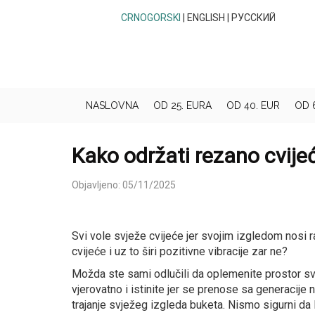
CRNOGORSKI
|
ENGLISH
|
РУССКИЙ
NASLOVNA
OD 25. EURA
OD 40. EUR
OD 
Kako održati rezano cvije
Objavljeno: 05/11/2025
Svi vole svježe cvijeće jer svojim izgledom nosi r
cvijeće i uz to širi pozitivne vibracije zar ne?
Možda ste sami odlučili da oplemenite prostor svj
vjerovatno i istinite jer se prenose sa generacije n
trajanje svježeg izgleda buketa. Nismo sigurni da li j