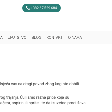
+382 67 529 684
JA
UPUTSTVO
BLOG
KONTAKT
O NAMA
podsjeća vas na dragi povod zbog kog ste dobili
g trajanja. Čuli smo razne priče koje su
ećera, aspirin ili sprite , te da izuzetno produžava