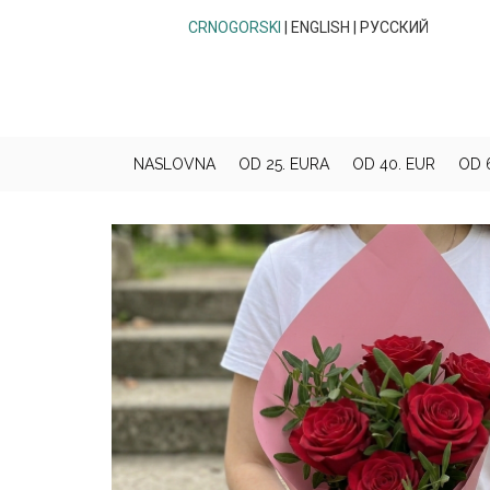
CRNOGORSKI
|
ENGLISH
|
РУССКИЙ
NASLOVNA
OD 25. EURA
OD 40. EUR
OD 