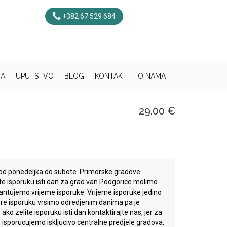
+382 67 529 684
JA
UPUTSTVO
BLOG
KONTAKT
O NAMA
29.00 €
od ponedeljka do subote. Primorske gradove
te isporuku isti dan za grad van Podgorice molimo
garantujemo vrijeme isporuke. Vrijeme isporuke jedino
re isporuku vrsimo odredjenim danima pa je
ako zelite isporuku isti dan kontaktirajte nas, jer za
 isporucujemo iskljucivo centralne predjele gradova,