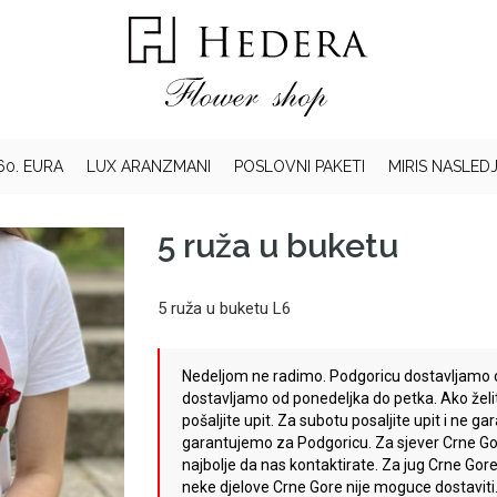
60. EURA
LUX ARANZMANI
POSLOVNI PAKETI
MIRIS NASLED
5 ruža u buketu
5 ruža u buketu L6
Nedeljom ne radimo. Podgoricu dostavljamo 
dostavljamo od ponedeljka do petka. Ako želi
pošaljite upit. Za subotu posaljite upit i ne 
garantujemo za Podgoricu. Za sjever Crne Go
najbolje da nas kontaktirate. Za jug Crne Gore 
neke djelove Crne Gore nije moguce dostaviti.