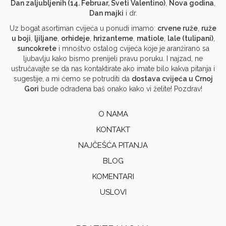
Dan zaljubljenih (14. Februar, Sveti Valentino)
,
Nova godina
,
Dan majki
i dr.
Uz bogat asortiman cvijeća u ponudi imamo:
crvene ruže
,
ruže
u boji
,
ljiljane
,
orhideje
,
hrizanteme
,
matiole
,
lale (tulipani)
,
suncokrete
i mnoštvo ostalog cvijeća koje je aranžirano sa
ljubavlju kako bismo prenijeli pravu poruku. I najzad, ne
ustručavajte se da nas kontaktirate ako imate bilo kakva pitanja i
sugestije, a mi ćemo se potruditi da
dostava cvijeća u Crnoj
Gori
bude odrađena baš onako kako vi želite! Pozdrav!
O NAMA
KONTAKT
NAJČEŠĆA PITANJA
BLOG
KOMENTARI
USLOVI