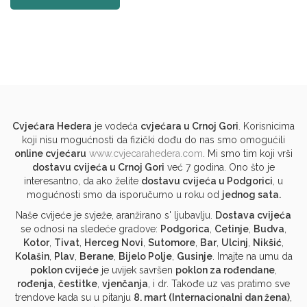
Cvjećara Hedera
je vodeća
cvjećara u Crnoj Gori
. Korisnicima
koji nisu mogućnosti da fizički dođu do nas smo omogućili
online cvjećaru
www.cvjecarahedera.com
. Mi smo tim koji vrši
dostavu cvijeća u Crnoj Gori
već 7 godina. Ono što je
interesantno, da ako želite
dostavu cvijeća u Podgorici
, u
mogućnosti smo da isporučumo u roku od
jednog sata.
Naše cvijeće je svježe, aranžirano s' ljubavlju.
Dostava cvijeća
se odnosi na sledeće gradove:
Podgorica
,
Cetinje
,
Budva
,
Kotor
,
Tivat
,
Herceg Novi
,
Sutomore
,
Bar
,
Ulcinj
,
Nikšić
,
Kolašin
,
Plav
,
Berane
,
Bijelo Polje
,
Gusinje
. Imajte na umu da
poklon cvijeće
je uvijek savršen
poklon za rođendane
,
rođenja
,
čestitke
,
vjenčanja
, i dr. Takođe uz vas pratimo sve
trendove kada su u pitanju
8. mart (Internacionalni dan žena)
,