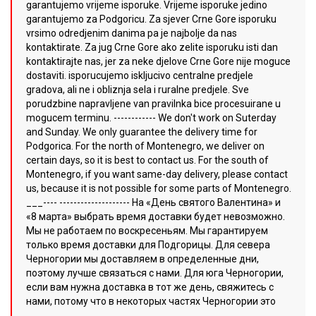
garantujemo vrijeme isporuke. Vrijeme isporuke jedino
garantujemo za Podgoricu. Za sjever Crne Gore isporuku
vrsimo odredjenim danima pa je najbolje da nas
kontaktirate. Za jug Crne Gore ako zelite isporuku isti dan
kontaktirajte nas, jer za neke djelove Crne Gore nije moguce
dostaviti. isporucujemo iskljucivo centralne predjele
gradova, ali ne i obliznja sela i ruralne predjele. Sve
porudzbine napravljene van pravilnka bice procesuirane u
mogucem terminu. ------------ We don't work on Suterday
and Sunday. We only guarantee the delivery time for
Podgorica. For the north of Montenegro, we deliver on
certain days, so it is best to contact us. For the south of
Montenegro, if you want same-day delivery, please contact
us, because it is not possible for some parts of Montenegro.
___---- -------------------- На «День святого Валентина» и
«8 марта» выбрать время доставки будет невозможно.
Мы не работаем по воскресеньям. Мы гарантируем
только время доставки для Подгорицы. Для севера
Черногории мы доставляем в определенные дни,
поэтому лучше связаться с нами. Для юга Черногории,
если вам нужна доставка в тот же день, свяжитесь с
нами, потому что в некоторых частях Черногории это