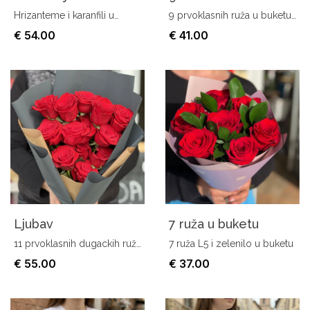
Hrizanteme i karanfili u
9 prvoklasnih ruža u buketu
buketu
za najljepšu poruku ljubavi
€ 54.00
€ 41.00
Ljubav
7 ruža u buketu
11 prvoklasnih dugackih ruža
7 ruža L5 i zelenilo u buketu
u elegantnom pakovanju
€ 55.00
€ 37.00