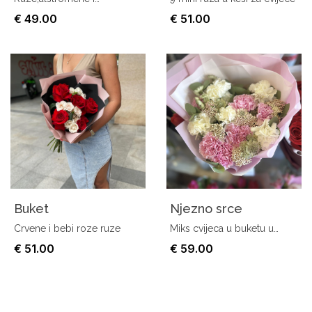
hrizanteme
€ 49.00
€ 51.00
Buket
Njezno srce
Crvene i bebi roze ruze
Miks cvijeca u buketu u
obliku srca
€ 51.00
€ 59.00