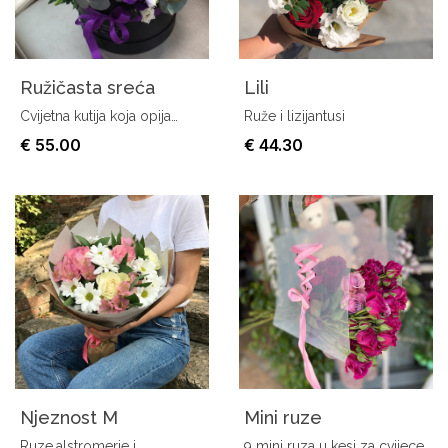
Ružičasta sreća
Lili
Cvijetna kutija koja opija
Ruže i lizijantusi
izgledom
€ 55.00
€ 44.30
Njeznost M
Mini ruze
Ruze,alstromerie i
9 mini ruza u kesi za cvijece