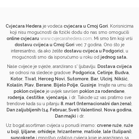
Cvjećara Hedera
je vodeća
cvjećara u Crnoj Gori
. Korisnicima
koji nisu mogućnosti da fizički dođu do nas smo omogućili
online cvjećaru
www.cvjecarahedera.com
. Mi smo tim koji vrši
dostavu cvijeća u Crnoj Gori
već 7 godina. Ono što je
interesantno, da ako želite
dostavu cvijeća u Podgorici
, u
mogućnosti smo da isporučumo u roku od
jednog sata.
Naše cvijeće je svježe, aranžirano s' ljubavlju.
Dostava cvijeća
se odnosi na sledeće gradove:
Podgorica
,
Cetinje
,
Budva
,
Kotor
,
Tivat
,
Herceg Novi
,
Sutomore
,
Bar
,
Ulcinj
,
Nikšić
,
Kolašin
,
Plav
,
Berane
,
Bijelo Polje
,
Gusinje
. Imajte na umu da
poklon cvijeće
je uvijek savršen
poklon za rođendane
,
rođenja
,
čestitke
,
vjenčanja
, i dr. Takođe uz vas pratimo sve
trendove kada su u pitanju
8. mart (Internacionalni dan žena)
,
Dan zaljubljenih (14. Februar, Sveti Valentino)
,
Nova godina
,
Dan majki
i dr.
Uz bogat asortiman cvijeća u ponudi imamo:
crvene ruže
,
ruže
u boji
,
ljiljane
,
orhideje
,
hrizanteme
,
matiole
,
lale (tulipani)
,
suncokrete
i mnoštvo ostalog cvijeća koje je aranžirano sa